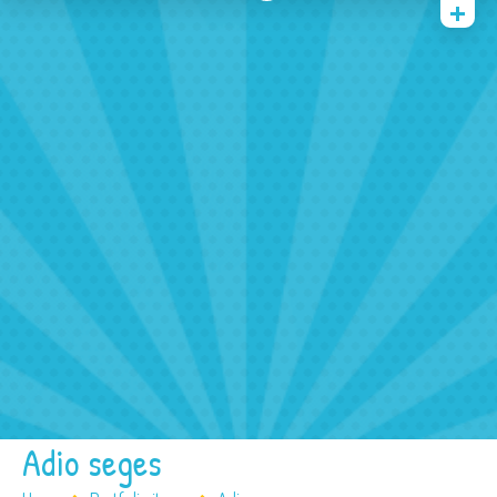
Home
Face And Body Painting
Balloons
Tattoos
Other Services
FAQ
Contact/ Booking
Adio seges