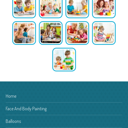
Home
Face And Body Painting
Balloons