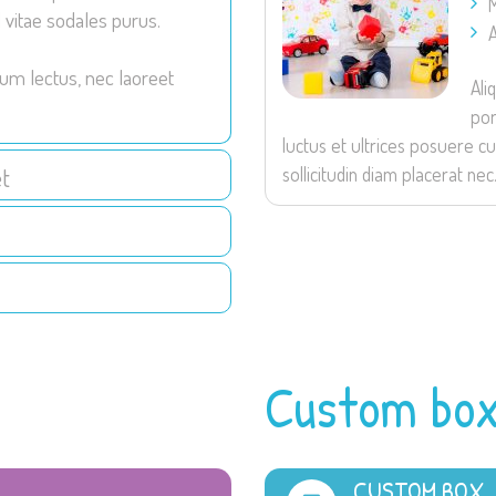
M
 vitae sodales purus.
A
um lectus, nec laoreet
Ali
por
luctus et ultrices posuere cu
et
sollicitudin diam placerat nec
Custom bo
CUSTOM BOX