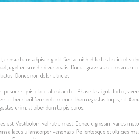
 consectetur adipiscing elit. Sed ac nibh id lectus tincidunt vu
reet, eget euismod mi venenatis. Donec gravida accumsan acc
luctus. Donec non dolor ultricies.
 posuere, quis placerat dui auctor. Phasellus ligula tortor, viver
m ut hendrerit fermentum, nunc libero egestas turpis, sit. Aenean
 egestas enim, at bibendum turpis purus.
ices est. Vestibulum vel rutrum est. Donec dignissim varius met
im a lacus ullamcorper venenatis. Pellentesque et ultricies mauri