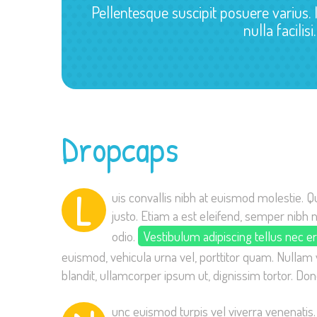
Pellentesque suscipit posuere varius. 
nulla facilis
Dropcaps
L
uis convallis nibh at euismod molestie. Q
justo. Etiam a est eleifend, semper nibh n
odio.
Vestibulum adipiscing tellus nec e
euismod, vehicula urna vel, porttitor quam. Nullam 
blandit, ullamcorper ipsum ut, dignissim tortor. Do
unc euismod turpis vel viverra venenatis