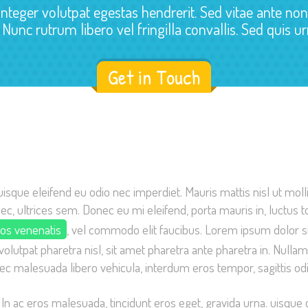
Integer volutpat egestas hendrerit. Sed vitae ante no
i. Nunc rutrum libero vel fringilla convallis. Sed quis u
Get in Touch
uisque eleifend eu odio nec imperdiet. Mauris mattis nisl ut moll
ec, ultrices sem. Donec eu mi eleifend, porta mauris in, luctus t
ros venenatis
, vel commodo elit faucibus. Lorem ipsum dolor s
volutpat pharetra nisl, sit amet pharetra ante pharetra in. Null
nec malesuada libero vehicula, interdum eros tempor, sagittis odi
. In ac eros malesuada, tincidunt eros eget, gravida urna. uis