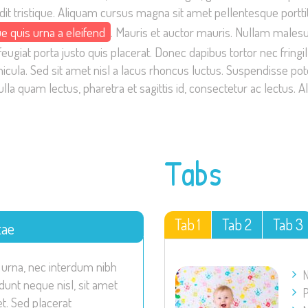
andit tristique. Aliquam cursus magna sit amet pellentesque portt
e quis urna a eleifend
. Mauris et auctor mauris. Nullam malesuada
ugiat porta justo quis placerat. Donec dapibus tortor nec fringill
hicula. Sed sit amet nisl a lacus rhoncus luctus. Suspendisse po
 Nulla quam lectus, pharetra et sagittis id, consectetur ac lectu
Tabs
Tab 1
Tab 2
Tab 3
tae
 urna, nec interdum nibh
N
idunt neque nisl, sit amet
P
t. Sed placerat