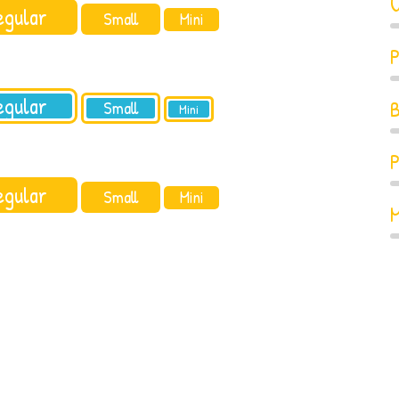
U
egular
Small
Mini
egular
B
Small
Mini
egular
Small
Mini