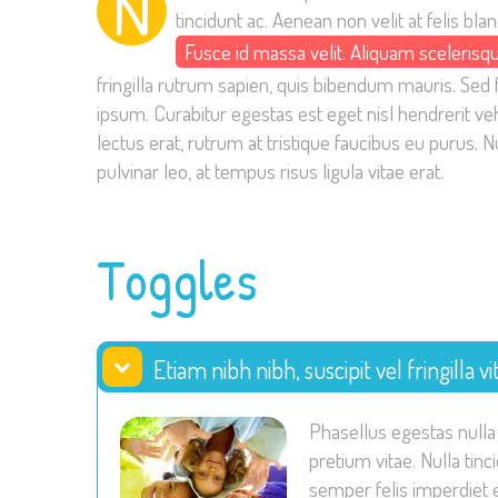
N
tincidunt ac. Aenean non velit at felis bl
Fusce id massa velit. Aliquam scelerisqu
fringilla rutrum sapien, quis bibendum mauris. Sed fe
ipsum. Curabitur egestas est eget nisl hendrerit ve
lectus erat, rutrum at tristique faucibus eu purus.
pulvinar leo, at tempus risus ligula vitae erat.
Toggles
Etiam nibh nibh, suscipit vel fringilla vi
Phasellus egestas nulla
pretium vitae. Nulla tinc
semper felis imperdiet e