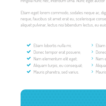
fringilla nunc nec, interdum urna. Nunc eget auctor
Etiam eget lorem commodo, sodales neque ac, dignis
neque, faucibus sit amet erat eu, scelerisque conse
aliquet pulvinar, lectus nisi bibendum lectus, eu eu
Etiam lobortis nulla mi;
Etiam 
Donec tempor erat posuere;
Donec
Nam elementum elit eget;
Nam e
Aliquam turpis, eu consequat;
Aliqua
Mauris pharetra, sed varius.
Mauris