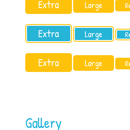
Extra
Large
R
Extra
Large
R
Extra
Large
R
Gallery