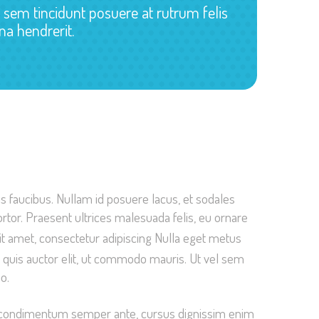
n sem tincidunt posuere at rutrum felis
rna hendrerit.
is faucibus. Nullam id posuere lacus, et sodales
ortor. Praesent ultrices malesuada felis, eu ornare
it amet, consectetur adipiscing Nulla eget metus
am quis auctor elit, ut commodo mauris. Ut vel sem
o.
que condimentum semper ante, cursus dignissim enim