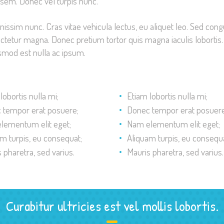
 sem. Donec vel turpis nunc.
sim nunc. Cras vitae vehicula lectus, eu aliquet leo. Sed congue
ctetur magna. Donec pretium tortor quis magna iaculis lobortis. 
ismod est nulla ac ipsum.
lobortis nulla mi;
Etiam lobortis nulla mi;
 tempor erat posuere;
Donec tempor erat posuere
lementum elit eget;
Nam elementum elit eget;
m turpis, eu consequat;
Aliquam turpis, eu consequa
 pharetra, sed varius.
Mauris pharetra, sed varius.
Curabitur ultricies est vel mollis lobortis.