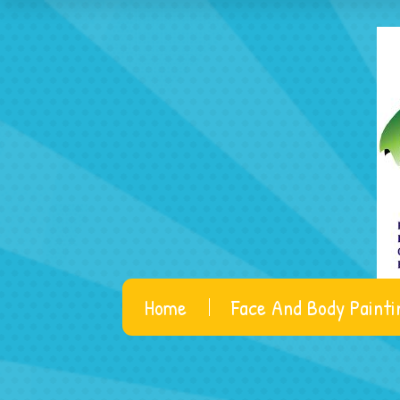
Home
Face And Body Painti