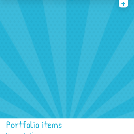
Home
Face And Body Painting
Balloons
Tattoos
Other Services
FAQ
Contact/ Booking
Portfolio items